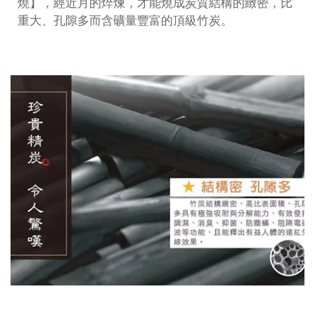
燒】，經近月的焠煉，才能燒成炭質結構的緻密，比
重大、孔隙多而含礦量豐富的頂級竹炭。