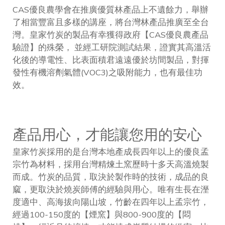
CAS優良農學會在推廣優質林產品上不遺餘力，舉辦
了相當豐富且多樣的講座，將台灣林產品推廣至全台
灣。皇家竹炭的製品有幸獲得政府【CAS優良農產品
驗證】的殊榮， 並經工研院測試結果，證實其高溫活
化後的導電性、比表面積君遠遠優於坊間製品，對揮
發性有機溶劑氣體(VOC3)之吸附能力，也有最佳功
效。
產品用心，才能讓您用的安心
皇家竹炭採用的是台灣本地產成長四年以上的優良孟
宗竹為材料，採用台灣精煉土窯歷時十多天高溫燒製
而成。竹炭的品質，取決於製作時的技術，成品的良
窳，更取決於燒炭師傅的經驗與用心。唯有生長在溼
度適中、高海拔向陽山坡，竹齡在四年以上孟宗竹，
經過100-150度的【煙窯】與800-900度的【悶