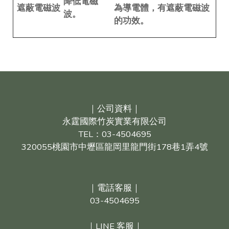
降低電磁
遮蔽電磁波
為導電體，有遮蔽電磁波
波。
的功效。
｜公司資料｜
永霆國際竹炭實業有限公司
TEL：03-4504695
320055桃園市中壢區龍岡里龍門街178巷1弄4號
｜電話客服｜
03-4504695
｜LINE 客服｜