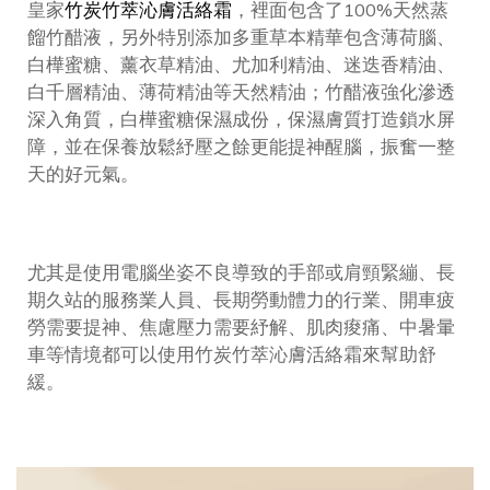
皇家
竹炭竹萃沁膚活絡霜
，裡面包含了100%天然蒸
餾竹醋液，另外特別添加多重草本精華包含薄荷腦、
白樺蜜糖、薰衣草精油、尤加利精油、迷迭香精油、
白千層精油、薄荷精油等天然精油；竹醋液強化滲透
深入角質，白樺蜜糖保濕成份，保濕膚質打造鎖水屏
障，並在保養放鬆紓壓之餘更能提神醒腦，振奮一整
天的好元氣。
尤其是使用電腦坐姿不良導致的手部或肩頸緊繃、長
期久站的服務業人員、長期勞動體力的行業、開車疲
勞需要提神、焦慮壓力需要紓解、肌肉痠痛、中暑暈
車等情境都可以使用竹炭竹萃沁膚活絡霜來幫助舒
緩。