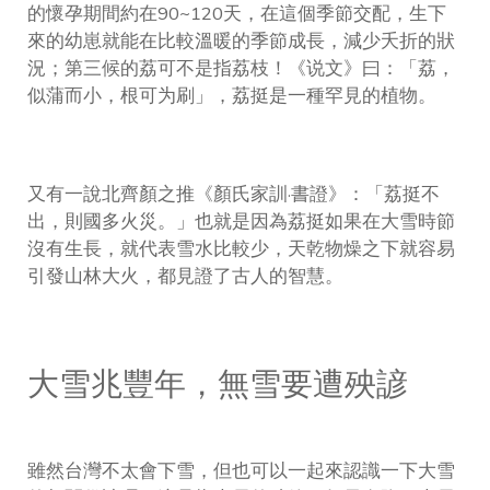
的懷孕期間約在90~120天，在這個季節交配，生下
來的幼崽就能在比較溫暖的季節成長，減少夭折的狀
況；第三候的荔可不是指荔枝！《说文》曰：「荔，
似蒲而小，根可为刷」，荔挺是一種罕見的植物。
又有一說北齊顏之推《顏氏家訓·書證》：「荔挺不
出，則國多火災。」也就是因為荔挺如果在大雪時節
沒有生長，就代表雪水比較少，天乾物燥之下就容易
引發山林大火，都見證了古人的智慧。
大雪兆豐年，無雪要遭殃諺
雖然台灣不太會下雪，但也可以一起來認識一下大雪