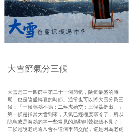
大雪節氣分三候
大雪是二十四節中第二十一個節氣，陰氣最盛的時
期，也是陰盛轉衰的時節。通常也可以將大雪分爲三
候：「一候鵑鷗不嗚；二候虎始交；三候荔挺出。」
第一候是指當大雪到來，天氣已經極度寒冷了，所以
鵑鳥或是海鷗的等一些常見的鳥類叫聲都聽不見了；
二候是說老虎通常會在這個季節交配，這是因為老虎