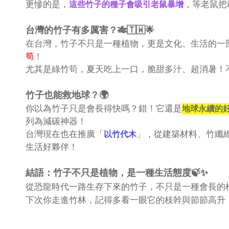
更慘的是，
，等老鼠把
這些竹子的種子會吸引老鼠暴增
台灣的竹子有多厲害？🎋🇹🇼🌟
在台灣，竹子不只是一種植物，更是文化、生活的一
！
筍
尤其是綠竹筍，夏天吃上一口，脆甜多汁、超消暑！
竹子也能救地球？🌍
你以為竹子只是會長得快嗎？錯！它還是
地球永續的
列為減碳神器！
台灣現在也在推廣「
」，從建築材料、竹纖
以竹代木
生活好夥伴！
結語：竹子不只是植物，是一種生活態度🍃✨
從恐龍時代一路生存下來的竹子，不只是一種會長的
下次你走進竹林，記得多看一眼它的枝幹與節節高升