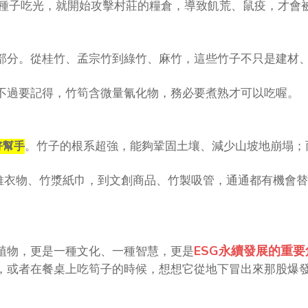
種子吃光，就開始攻擊村莊的糧倉，導致飢荒、鼠疫，才會
部分。從桂竹、孟宗竹到綠竹、麻竹，這些竹子不只是建材
不過要記得，竹筍含微量氰化物，務必要煮熟才可以吃喔。
。竹子的根系超強，能夠鞏固土壤、減少山坡地崩塌；
好幫手
維衣物、竹漿紙巾，到文創商品、竹製吸管，通通都有機會替
ESG永續發展的重
植物，更是一種文化、一種智慧，更是
，或者在餐桌上吃筍子的時候，想想它從地下冒出來那股爆