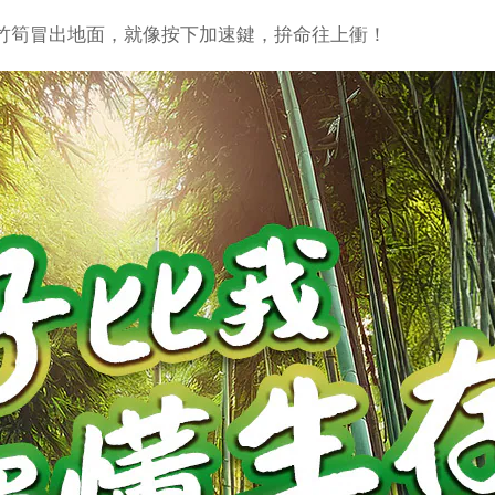
竹筍冒出地面，就像按下加速鍵，拚命往上衝！