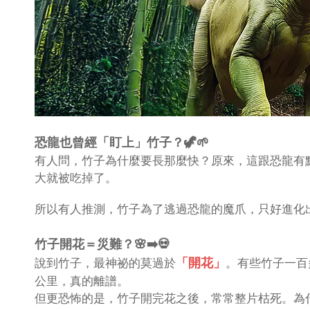
恐龍也曾經「盯上」竹子？🦖🌱
有人問，竹子為什麼要長那麼快？原來，這跟恐龍有
大就被吃掉了。
所以有人推測，竹子為了逃過恐龍的魔爪，只好進化
竹子開花＝災難？🌸➡️💀
「開花」
說到竹子，最神祕的莫過於
。有些竹子一百
公里，真的離譜。
但更恐怖的是，竹子開完花之後，常常整片枯死。為