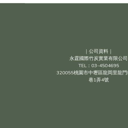
｜公司資料｜
永霆國際竹炭實業有限公司
TEL：03-4504695
320055桃園市中壢區龍岡里龍門
巷1弄4號