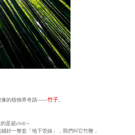
竹子
想像的植物界奇蹟——
。
是超chill～
就鋪好一整套「地下管線」，我們叫它竹鞭，