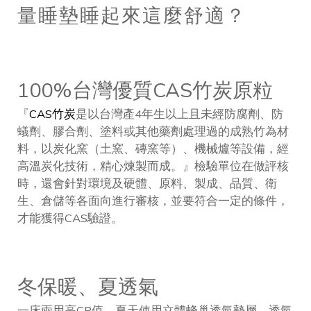
量睡墊睡起來這麼舒適？
100%台灣優質CAS竹炭原粒
『
CAS竹炭
是以台灣產4年生以上且未經防腐劑、防
蟻劑、膠合劑、塗料或其他藥劑處理過的成熟竹為材
料，以炭化窯（土窯、磚窯等）、機械爐等設備，經
高溫炭化技術，精心煉製而成。』檢驗單位在做評核
時，還會針對環境及硬體、原料、製成、品質、衛
生、倉儲等各面向進行審核，並要符合一定的條件，
才能獲得CAS驗證。
冬保暖、夏透氣
一床兩用高CP值，夏天使用立體蜂巢透氣墊層，透氣