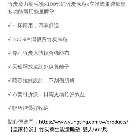
竹炭魔力刷毛毯x100%純竹炭原粒x立體蜂巢透氣墊
多功能兩用能量睡墊
√ 一床兩用，四季舒適
√ 100%台灣優質竹炭原粒
√ 專利竹炭原體複合機能布
√ 天然釋放遠紅外線負離子
√ 隱形拉鍊設計，不刮傷肌膚
√ 布套可拆洗，日曬更增竹炭效益
√ 輕巧摺疊好收納
貼心傳送門：
https://www.yungting.com.tw/products/
【皇家竹炭】竹炭養生能量睡墊-雙人562尺