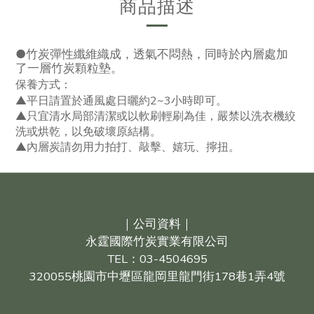
商品描述
●竹炭彈性纖維織成，透氣不悶熱，同時於內層處加
了一層竹炭顆粒墊。
保養方式：
▲平日請置於通風處日曬約2~3小時即可。
▲只宜清水局部清潔或以軟刷輕刷為佳，嚴禁以洗衣機絞
洗或烘乾，以免破壞原結構。
▲內層炭請勿用力拍打、敲擊、嬉玩、擰扭。
｜公司資料｜
永霆國際竹炭實業有限公司
TEL：03-4504695
320055桃園市中壢區龍岡里龍門街178巷1弄4號