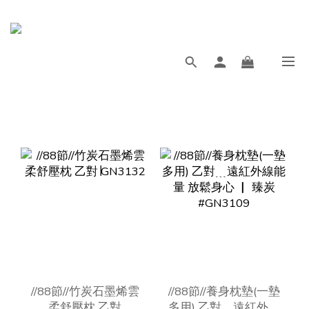
//88節//竹炭石墨烯雲
//88節//養身枕墊(一墊
柔舒壓枕 乙對
多用) 乙對﹍遠紅外線