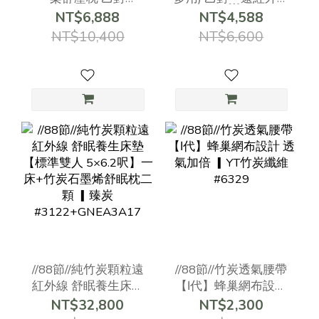
∣GN3132
能量 放鬆身心 ▏ 臻炭
NT$6,888
NT$4,588
#GN3109
NT$10,400
NT$6,600
//88節//純竹炭顆粒遠
//88節//竹炭透氣腰帶
紅外線 舒眠養生床墊
【Ⅰ代】蜂巢網布設計
【標準雙人 5×6.2呎】
透氣加倍 ▎YT竹炭纖
NT$32,800
NT$2,300
一床+竹炭石墨烯舒眠
維 #6329