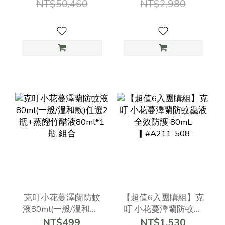
NT$50,460
NT$2,980
枕二顆 ▎臻炭
#3122+GNEA3A17
克叮小花蔓澤蘭防蚊
【超值6入團購組】克
液80ml(一般/溫和款)
叮 小花蔓澤蘭防蚊蟲
任選2瓶+蒸餾竹醋液
液 全效防護 80mL
NT$499
NT$1,530