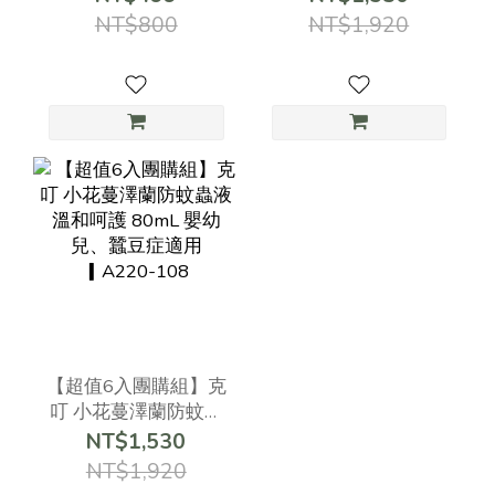
80ml*1瓶 組合
▎#A211-508
NT$800
NT$1,920
【超值6入團購組】克
叮 小花蔓澤蘭防蚊蟲
液 溫和呵護 80mL 嬰
NT$1,530
幼兒、蠶豆症適用
NT$1,920
▎A220-108