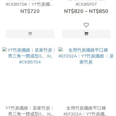
#CKB5T06︱YT竹炭纖維
#CKB5F07
︱皇家竹炭
NT$720
NT$820 ~ NT$850
YT竹炭纖維︱皇家竹炭︱
女用竹炭纖維平口褲
男三角一體成型/L、XL
#EF202A︱YT竹炭纖維