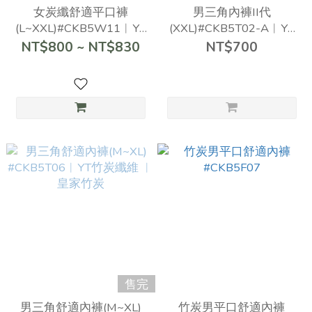
女炭纖舒適平口褲
男三角內褲II代
(L~XXL)#CKB5W11︱YT
(XXL)#CKB5T02-A︱YT
竹炭纖維 ︱皇家竹炭
竹炭纖維 ︱皇家竹炭
NT$800 ~ NT$830
NT$700
售完
男三角舒適內褲(M~XL)
竹炭男平口舒適內褲