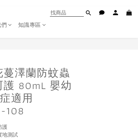
我們
知識專區
立即購買
花蔓澤蘭防蚊蟲
護 80mL 嬰幼
症適用
-108
護 
地測試 