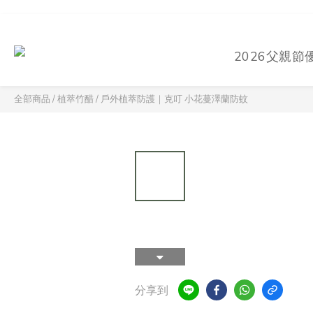
2026父親節
全部商品
/
植萃竹醋
/
戶外植萃防護｜克叮 小花蔓澤蘭防蚊
分享到