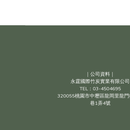
｜公司資料｜
永霆國際竹炭實業有限公司
TEL：03-4504695
320055桃園市中壢區龍岡里龍門
巷1弄4號