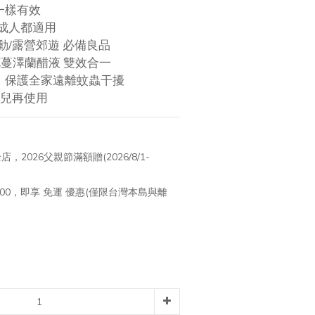
樣有效 
成人都適用 
動/露營郊遊 必備良品 
蔓澤蘭醋液 雙效合一 
，保護全家遠離蚊蟲干擾
嬰兒再使用
店，2026父親節滿額贈(2026/8/1-
500，即享 免運 優惠(僅限台灣本島與離