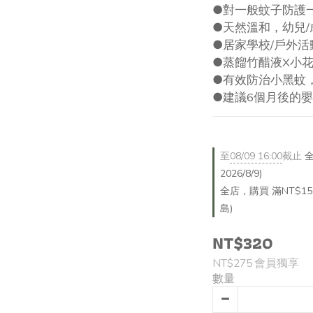
●對一般蚊子防護一
●天然溫和，幼兒/
●居家學校/戶外活
●蒸餾竹醋液X小花
●有效防治小黑蚊
●建議6個月後的
至
08/09 16:00
截止
全
2026/8/9)
全店，購買 滿NT$1
島)
NT$320
NT$275
會員獨享
數量