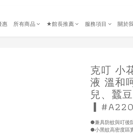
優惠
所有商品
★館長推薦
服務項目
關於
克叮 小
液 溫和呵
兒、蠶豆
▎#A220
●兼具防蚊與叮後防
●小黑蚊高密度區實