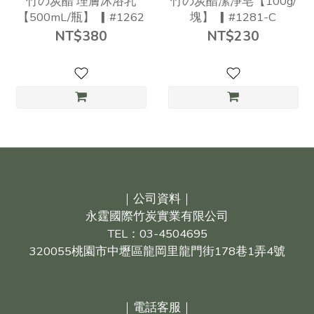
竹の炭醋 理膚沐浴乳
竹の炭醋潔淨皂【100g/
【500mL/瓶】 ▎#1262
塊】 ▎#1281-C
NT$380
NT$230
｜公司資料｜
永霆國際竹炭實業有限公司
TEL：03-4504695
320055桃園市中壢區龍岡里龍門街178巷1弄4號
｜電話客服｜