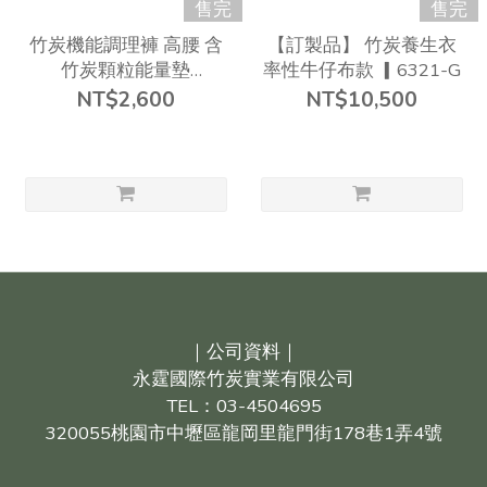
售完
售完
竹炭機能調理褲 高腰 含
【訂製品】 竹炭養生衣
竹炭顆粒能量墊
率性牛仔布款 ▎6321-G
▎CKE2W02
NT$2,600
NT$10,500
｜公司資料｜
永霆國際竹炭實業有限公司
TEL：03-4504695
320055桃園市中壢區龍岡里龍門街178巷1弄4號