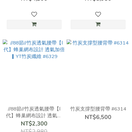
//88節//竹炭透氣腰帶【Ⅰ
竹炭支撐型腰背帶 #6314
代】蜂巢網布設計 透氣加
NT$6,500
倍 ▎YT竹炭纖維 #6329
NT$2,300
NT$2,980