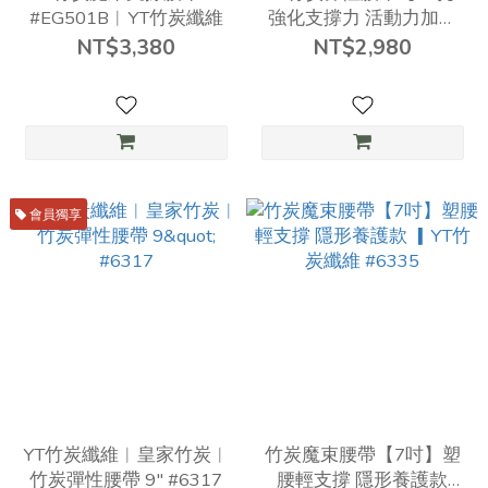
#EG501B︱YT竹炭纖維
強化支撐力 活動力加倍
▎YT竹炭纖維 #6318
NT$3,380
NT$2,980
會員獨享
YT竹炭纖維︱皇家竹炭︱
竹炭魔束腰帶【7吋】塑
竹炭彈性腰帶 9" #6317
腰輕支撐 隱形養護款