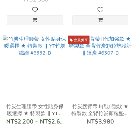
會員獨享
竹炭生理腰帶 女性貼身保
竹炭腰背帶 Ⅱ代加強款 ★
暖選擇 ★ 特製款 ▎YT竹
特製款 全背竹炭顆粒墊設
炭纖維 #6332-B
計 ▎臻炭 #6307-B
NT$2,200 ~ NT$2,6...
NT$3,980