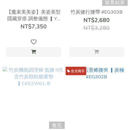
販售結束
【魔束美美姿】美姿美型
竹炭健行腰帶 #EG303B
隱藏穿搭 調整儀態 ▎YT
NT$2,680
竹炭纖維 #CKS5H11-A
NT$7,350
NT$3,280
會員獨享
售完