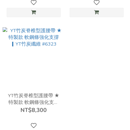
YT竹炭脊椎型護腰帶 ★
特製款 軟鋼條強化支撐
▎YT竹炭纖維 #6323
NT$8,300