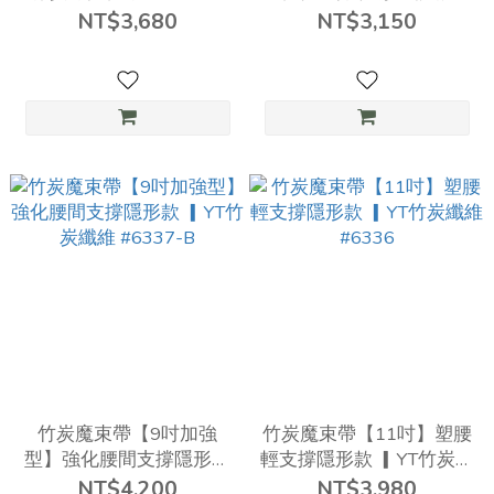
▎YT竹炭纖維 #6335
NT$3,680
NT$3,150
竹炭魔束帶【9吋加強
竹炭魔束帶【11吋】塑腰
型】強化腰間支撐隱形款
輕支撐隱形款 ▎YT竹炭纖
▎YT竹炭纖維 #6337-B
維 #6336
NT$4,200
NT$3,980