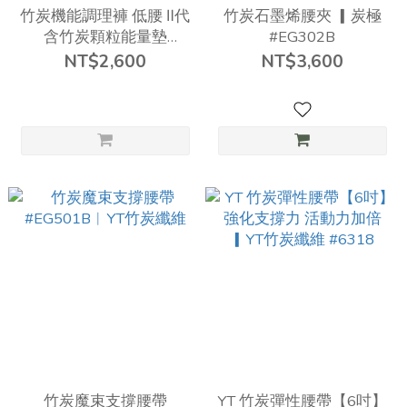
竹炭機能調理褲 低腰 Ⅱ代
竹炭石墨烯腰夾 ▎炭極
含竹炭顆粒能量墊
#EG302B
▎CKE2W01-B
NT$2,600
NT$3,600
竹炭魔束支撐腰帶
YT 竹炭彈性腰帶【6吋】